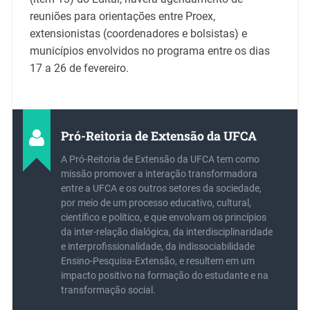
reuniões para orientações entre Proex,
extensionistas (coordenadores e bolsistas) e
municípios envolvidos no programa entre os dias
17 a 26 de fevereiro.
Pró-Reitoria de Extensão da UFCA
A Pró-Reitoria de Extensão da UFCA tem como
missão promover a interação transformadora
entre a UFCA e os outros setores da sociedade,
por meio de um processo educativo, cultural,
científico e político, e que envolvam os princípios
da inter-relação dialógica, da interdisciplinaridade
e interprofissionalidade, da indissociabilidade
Ensino-Pesquisa-Extensão, e resultem em um
impacto positivo na formação do estudante e na
transformação social.