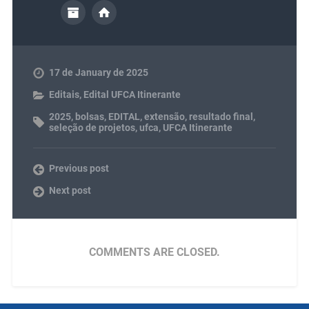
17 de January de 2025
Editais
,
Edital UFCA Itinerante
2025
,
bolsas
,
EDITAL
,
extensão
,
resultado final
,
seleção de projetos
,
ufca
,
UFCA Itinerante
Previous post
Next post
COMMENTS ARE CLOSED.