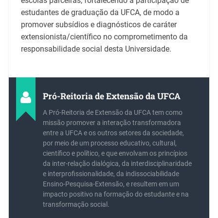
escolas parceiras, fortalecendo a participação de
estudantes de graduação da UFCA, de modo a
promover subsídios e diagnósticos de caráter
extensionista/científico no comprometimento da
responsabilidade social desta Universidade.
Pró-Reitoria de Extensão da UFCA
A Pró-Reitoria de Extensão da UFCA tem como
missão promover a interação transformadora
entre a UFCA e os outros setores da sociedade,
por meio de um processo educativo, cultural,
científico e político, e que envolvam os princípios
da inter-relação dialógica, da interdisciplinaridade
e interprofissionalidade, da indissociabilidade
Ensino-Pesquisa-Extensão, e resultem em um
impacto positivo na formação do estudante e na
transformação social.