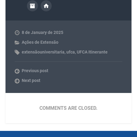
8 de January de 2025
Ações de Extensão
extensãouniversitaria
,
ufca
,
UFCA Itinerante
Previous post
Next post
COMMENTS ARE CLOSED.