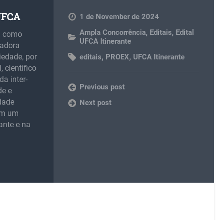
 UFCA
1 de November de 2024
Ampla Concorrência
,
Editais
,
Edital
m como
UFCA Itinerante
madora
iedade, por
editais
,
PROEX
,
UFCA Itinerante
 científico
da inter-
Previous post
de e
idade
Next post
 em um
ante e na