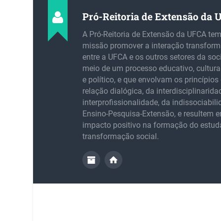
Pró-Reitoria de Extensão da
A Pró-Reitoria de Extensão da UFCA te
missão promover a interação transfor
entre a UFCA e os outros setores da soc
meio de um processo educativo, cultural,
e político, e que envolvam os princípios 
relação dialógica, da interdisciplinarida
interprofissionalidade, da indissociabil
Ensino-Pesquisa-Extensão, e resultem
impacto positivo na formação do estud
transformação social.