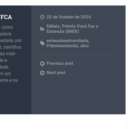
 UFCA
25 de October de 2024
Editais
,
Prêmio Você Faz a
m como
Extensão (ENEX)
madora
iedade, por
extensãouniversitaria
,
Prêmioextensão
,
ufca
 científico
da inter-
de e
Previous post
idade
Next post
 em um
ante e na