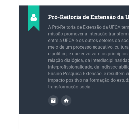
Pró-Reitoria de Extensão da
A Pró-Reitoria de Extensão da UFCA te
missão promover a interação transfor
entre a UFCA e os outros setores da soc
meio de um processo educativo, cultural,
e político, e que envolvam os princípios 
relação dialógica, da interdisciplinarida
interprofissionalidade, da indissociabil
Ensino-Pesquisa-Extensão, e resultem
impacto positivo na formação do estud
transformação social.