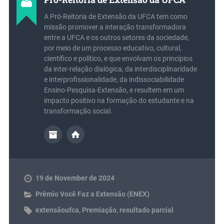
A Pró-Reitoria de Extensão da UFCA tem como
missão promover a interação transformadora
entre a UFCA e os outros setores da sociedade,
por meio de um processo educativo, cultural,
científico e político, e que envolvam os princípios
da inter-relação dialógica, da interdisciplinaridade
e interprofissionalidade, da indissociabilidade
Ensino-Pesquisa-Extensão, e resultem em um
impacto positivo na formação do estudante e na
transformação social.
19 de November de 2024
Prêmio Você Faz a Extensão (ENEX)
extensãoufca
,
Premiação
,
resultado parcial