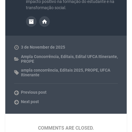
impacto positivo na formação do estudante e na
transformação social.
3 de November de 2025
Ampla Concorrência
,
Editais
,
Edital UFCA Itinerante
,
PROPE
ampla concorrência
,
Editais 2025
,
PROPE
,
UFCA
Itinerante
Previous post
Next post
COMMENTS ARE CLOSED.