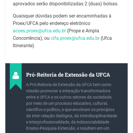
aprovados serão disponibilizadas 2 (duas) bolsas.
Quaisquer dúvidas podem ser encaminhadas à
Proex/UFCA pelo endereço eletrônico
acoes.proex@ufca.edu.br
(Prope e Ampla
Concorrência), ou
cifa.proex@ufca.edu.br
(Ufca
Itinerante).
Pró-Reitoria de Extensão da UFCA
A Pró-Reitoria de Extensão da UFCA tem como
missão promover a interação transformadora
entre a UFCA e os outros setores da sociedade,
por meio de um processo educativo, cultural,
científico e político, e que envolvam os princípios
da inter-relação dialógica, da interdisciplinaridade
e interprofissionalidade, da indissociabilidade
Ensino-Pesquisa-Extensão, e resultem em um