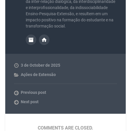
da inter-relação dialógica, da interdisciplinaridade
e interprofissionalidade, da indissociabilidade
Ensino-Pesquisa-Extensão, e resultem em um
impacto positivo na formação do estudante e na
transformação social.
3 de October de 2025
Ações de Extensão
Previous post
Next post
COMMENTS ARE CLOSED.