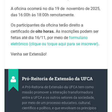
A oficina ocorrerá no dia 19 de novembro de 2025,
das 16:00h às 18:00h remotamente.
Os participantes da oficina terão direito a
certificado de
oito horas.
As inscrições podem ser
feitas até dia 16/11, por meio de
formulário
eletrônico (clique ou toque aqui para se inscrever)
.
Venha ser Extensão!
Pró-Reitoria de Extensão da UFCA
A Pró-Reitoria de Extensão da UFCA tem como
missão promover a interação transformadora
entre a UFCA e os outros setores da sociedade,
por meio de um processo educativo, cultural,
científico e político, e que envolvam os princípios