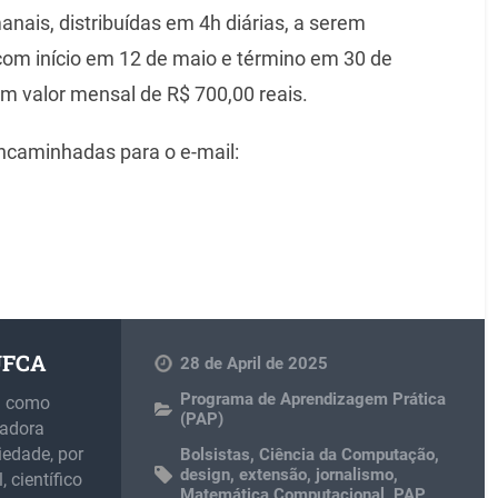
anais, distribuídas em 4h diárias, a serem
com início em 12 de maio e término em 30 de
 valor mensal de R$ 700,00 reais.
ncaminhadas para o e-mail:
 UFCA
28 de April de 2025
Programa de Aprendizagem Prática
m como
(PAP)
madora
iedade, por
Bolsistas
,
Ciência da Computação
,
design
,
extensão
,
jornalismo
,
 científico
Matemática Computacional
,
PAP