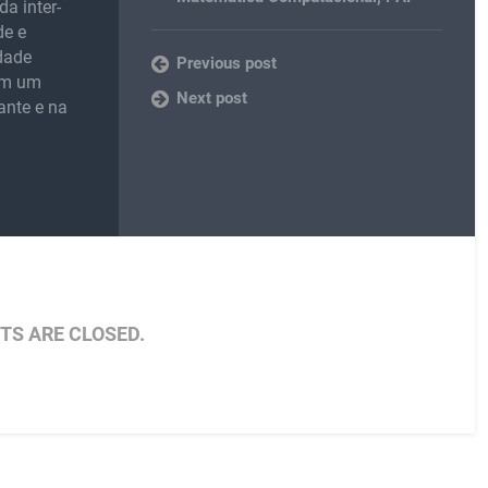
da inter-
de e
idade
Previous post
 em um
Next post
ante e na
S ARE CLOSED.