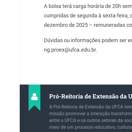
A bolsa terá carga horária de 20h sem
cumpridas de segunda à sexta-feira, 
dezembro de 2025 – remuneradas com
Dúvidas ou informações podem ser e
ng.proex@ufca.edu.br.
Pró-Reitoria de Extensão da
A Pró-Reitoria de Extensão da UFCA te
missão promover a interação transfor
entre a UFCA e os outros setores da soc
meio de um processo educativo, cultural,