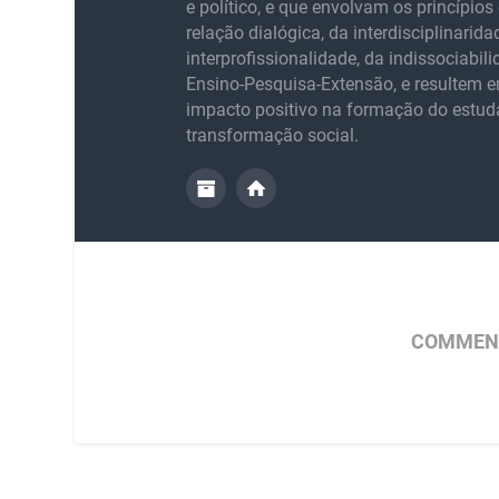
e político, e que envolvam os princípios 
relação dialógica, da interdisciplinarida
interprofissionalidade, da indissociabil
Ensino-Pesquisa-Extensão, e resultem
impacto positivo na formação do estud
transformação social.
COMMENT