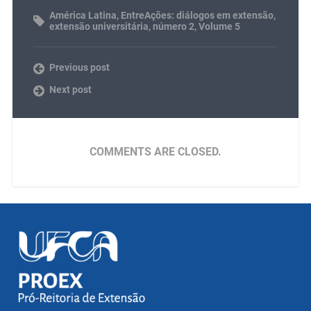
América Latina
,
EntreAções: diálogos em extensão
,
extensão universitária
,
número 2
,
Volume 5
Previous post
Next post
COMMENTS ARE CLOSED.