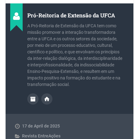
Pró-Reitoria de Extensão da UFCA
A Pró-Reitoria de Extensão da UFCA tem como
missão promover a interação transformadora
entre a UFCA e os outros setores da sociedade,
por meio de um processo educativo, cultural,
científico e político, e que envolvam os princípios
da inter-relação dialógica, da interdisciplinaridade
e interprofissionalidade, da indissociabilidade
Ensino-Pesquisa-Extensão, e resultem em um
impacto positivo na formação do estudante e na
transformação social.
17 de April de 2025
Revista EntreAções