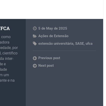
 UFCA
5 de May de 2025
Ações de Extensão
m como
madora
extensão universitária
,
SASE
,
ufca
iedade, por
 científico
Previous post
da inter-
de e
Next post
idade
 em um
ante e na