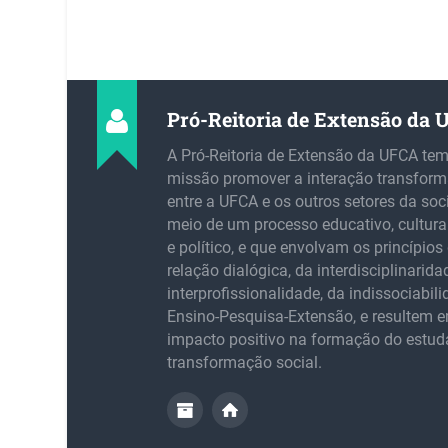
Pró-Reitoria de Extensão da
A Pró-Reitoria de Extensão da UFCA te
missão promover a interação transfor
entre a UFCA e os outros setores da soc
meio de um processo educativo, cultural,
e político, e que envolvam os princípios 
relação dialógica, da interdisciplinarida
interprofissionalidade, da indissociabil
Ensino-Pesquisa-Extensão, e resultem
impacto positivo na formação do estud
transformação social.