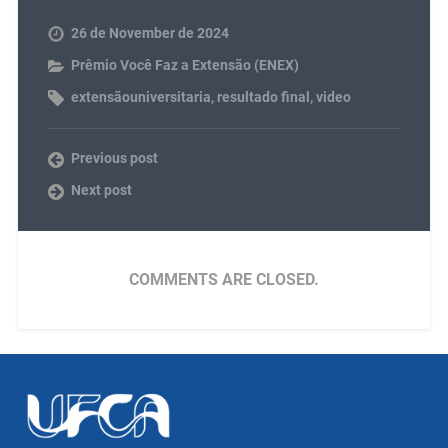
26 de November de 2024
Prêmio Você Faz a Extensão (ENEX)
extensãouniversitaria
,
resultado final
,
video
Previous post
Next post
COMMENTS ARE CLOSED.