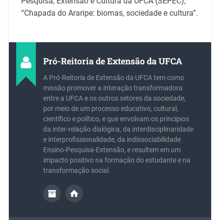
Pesquisa, Extensão e Cultura da UFCA (SEPEC),
“Chapada do Araripe: biomas, sociedade e cultura”.
Pró-Reitoria de Extensão da UFCA
A Pró-Reitoria de Extensão da UFCA tem como
missão promover a interação transformadora
entre a UFCA e os outros setores da sociedade,
por meio de um processo educativo, cultural,
científico e político, e que envolvam os princípios
da inter-relação dialógica, da interdisciplinaridade
e interprofissionalidade, da indissociabilidade
Ensino-Pesquisa-Extensão, e resultem em um
impacto positivo na formação do estudante e na
transformação social.