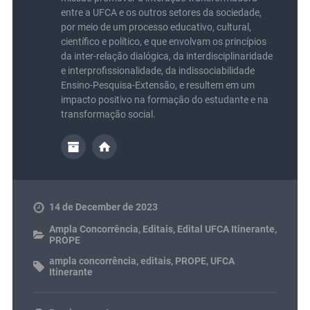
entre a UFCA e os outros setores da sociedade,
por meio de um processo educativo, cultural,
científico e político, e que envolvam os princípios
da inter-relação dialógica, da interdisciplinaridade
e interprofissionalidade, da indissociabilidade
Ensino-Pesquisa-Extensão, e resultem em um
impacto positivo na formação do estudante e na
transformação social.
14 de December de 2023
Ampla Concorrência
,
Editais
,
Edital UFCA Itinerante
,
PROPE
ampla concorrência
,
editais
,
PROPE
,
UFCA
Itinerante