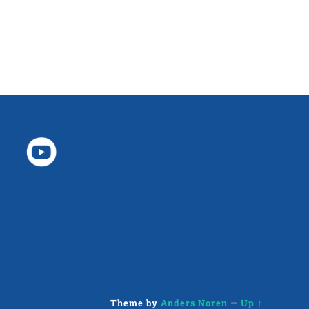
Theme by
Anders Noren
—
Up ↑