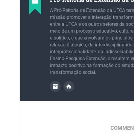
A Pró-Reitoria de Extensão da UFCA te
missão promover a interação transfor
entre a UFCA e os outros setores da soc
meio de um processo educativo, cultural,
e político, e que envolvam os princípios 
relação dialógica, da interdisciplinarida
interprofissionalidade, da indissociabil
Ensino-Pesquisa-Extensão, e resultem
impacto positivo na formação do estud
transformação social.
COMMENT