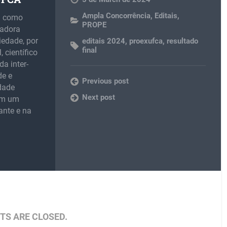
Ampla Concorrência
,
Editais
,
m como
PROPE
madora
iedade, por
editais 2024
,
proexufca
,
resultado
final
 científico
da inter-
de e
Previous post
idade
Next post
 em um
ante e na
S ARE CLOSED.