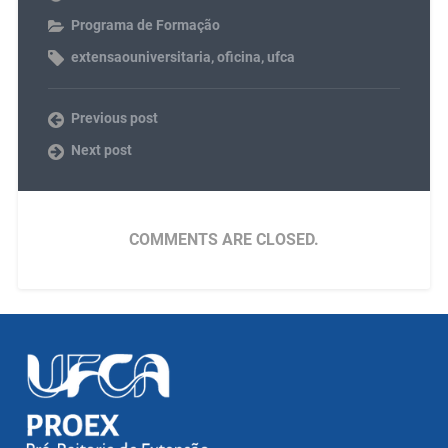
Programa de Formação
extensaouniversitaria
,
oficina
,
ufca
Previous post
Next post
COMMENTS ARE CLOSED.