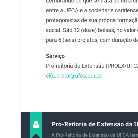
Lembrando de que se trata de uma cha
entre a UFCA e a sociedade caririen
protagonistas de sua própria formaçã
social. São 12 (doze) bolsas, no valo
para 6 (seis) projetos, com duração de
Serviço
Pró-reitoria de Extensão (PROEX/UFC
cifa.proex@ufca.edu.br
Pró-Reitoria de Extensão da
A Pró-Reitoria de Extensão da UFCA te