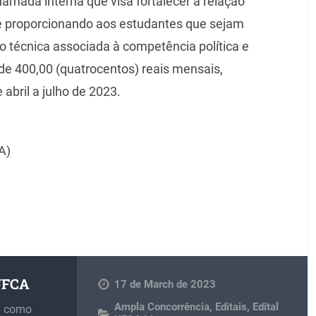
mada interna que visa fortalecer a relação
se proporcionando aos estudantes que sejam
o técnica associada à competência política e
r de 400,00 (quatrocentos) reais mensais,
 abril a julho de 2023.
A)
 UFCA
17 de March de 2023
Ampla Concorrência
,
Editais
,
Edital
m como