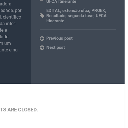
UFCA Itinerante
madora
iedade, por
EDITAL
,
extensão ufca
,
PROEX
,
Resultado
,
segunda fase
,
UFCA
 científico
Itinerante
da inter-
de e
idade
Previous post
 em um
Next post
ante e na
S ARE CLOSED.