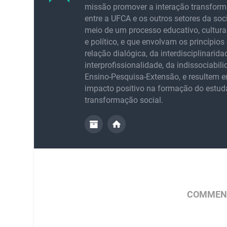
missão promover a interação transfor
entre a UFCA e os outros setores da soc
meio de um processo educativo, cultural,
e político, e que envolvam os princípios 
relação dialógica, da interdisciplinarida
interprofissionalidade, da indissociabil
Ensino-Pesquisa-Extensão, e resultem
impacto positivo na formação do estud
transformação social.
COMMENT