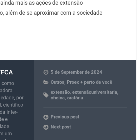
ar ainda mais as ações de extensão
ão, além de se aproximar com a sociedade
 UFCA
5 de September de 2024
Outros
,
Proex + perto de você
m como
madora
extensão
,
extensãouniversitaria
,
iedade, por
oficina
,
oratória
 científico
da inter-
Previous post
de e
idade
Next post
 em um