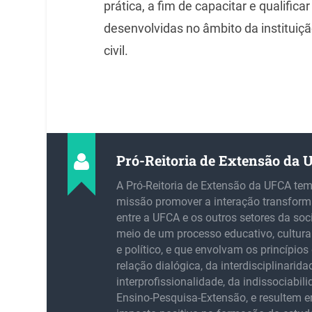
prática, a fim de capacitar e qualific
desenvolvidas no âmbito da instituiç
civil.
Pró-Reitoria de Extensão da
A Pró-Reitoria de Extensão da UFCA te
missão promover a interação transfor
entre a UFCA e os outros setores da soc
meio de um processo educativo, cultural,
e político, e que envolvam os princípios 
relação dialógica, da interdisciplinarida
interprofissionalidade, da indissociabil
Ensino-Pesquisa-Extensão, e resultem