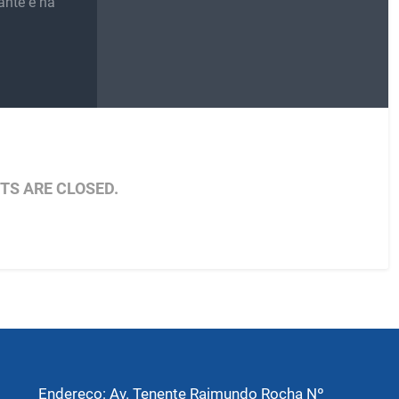
ante e na
S ARE CLOSED.
Endereço: Av. Tenente Raimundo Rocha Nº