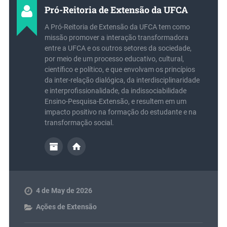
Pró-Reitoria de Extensão da UFCA
A Pró-Reitoria de Extensão da UFCA tem como
missão promover a interação transformadora
entre a UFCA e os outros setores da sociedade,
por meio de um processo educativo, cultural,
científico e político, e que envolvam os princípios
da inter-relação dialógica, da interdisciplinaridade
e interprofissionalidade, da indissociabilidade
Ensino-Pesquisa-Extensão, e resultem em um
impacto positivo na formação do estudante e na
transformação social.
4 de May de 2026
Ações de Extensão