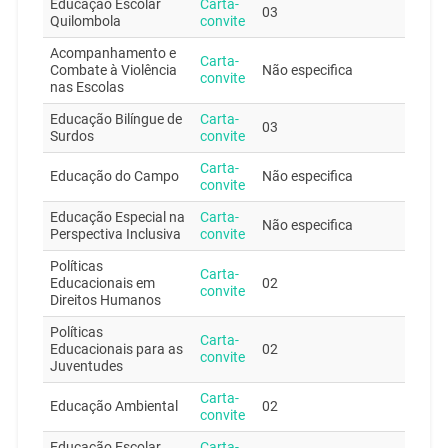
Educação Escolar
Carta-
03
Quilombola
convite
Acompanhamento e
Carta-
Combate à Violência
Não especifica
convite
nas Escolas
Educação Bilíngue de
Carta-
03
Surdos
convite
Carta-
Educação do Campo
Não especifica
convite
Educação Especial na
Carta-
Não especifica
Perspectiva Inclusiva
convite
Políticas
Carta-
Educacionais em
02
convite
Direitos Humanos
Políticas
Carta-
Educacionais para as
02
convite
Juventudes
Carta-
Educação Ambiental
02
convite
Educação Escolar
Carta-