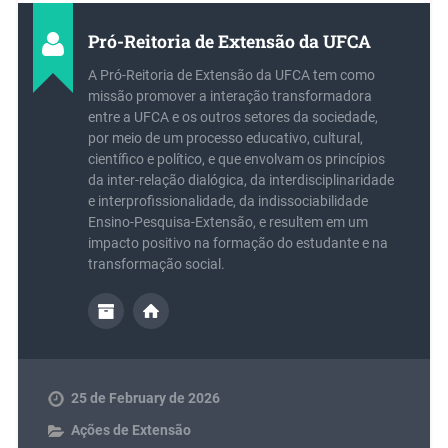
Pró-Reitoria de Extensão da UFCA
A Pró-Reitoria de Extensão da UFCA tem como
missão promover a interação transformadora
entre a UFCA e os outros setores da sociedade,
por meio de um processo educativo, cultural,
científico e político, e que envolvam os princípios
da inter-relação dialógica, da interdisciplinaridade
e interprofissionalidade, da indissociabilidade
Ensino-Pesquisa-Extensão, e resultem em um
impacto positivo na formação do estudante e na
transformação social.
25 de February de 2026
Ações de Extensão