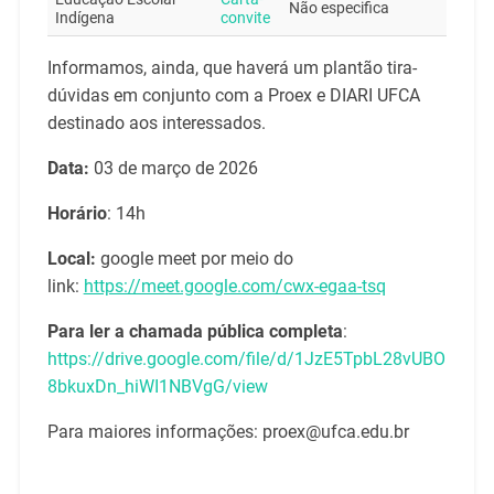
Não especifica
Indígena
convite
Informamos, ainda, que haverá um plantão tira-
dúvidas em conjunto com a Proex e DIARI UFCA
destinado aos interessados.
Data:
03 de março de 2026
Horário
: 14h
Local:
google meet por meio do
link:
https://meet.google.com/cwx-egaa-tsq
Para ler a chamada pública completa
:
https://drive.google.com/file/d/1JzE5TpbL28vUBO
8bkuxDn_hiWI1NBVgG/view
Para maiores informações: proex@ufca.edu.br