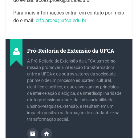
do e-mail: acoes.proex@ufca.edu.br
Para mais informações entrar em contato por meio
do e-mail:
cifa.proex@ufca.edu.br
Pró-Reitoria de Extensão da UFCA
A Pró-Reitoria de Extensão da UFCA tem como
missão promover a interação transformadora
entre a UFCA e os outros setores da sociedade,
por meio de um processo educativo, cultural,
científico e político, e que envolvam os princípios
da inter-relação dialógica, da interdisciplinaridade
e interprofissionalidade, da indissociabilidade
Ensino-Pesquisa-Extensão, e resultem em um
impacto positivo na formação do estudante e na
transformação social.