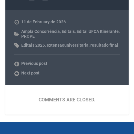
11 de February de 2026
Ampla Concorrência
,
Editais
,
Edital UFCA Itinerante
,
PROPE
Editais 2025
,
extensaouniversitaria
,
resultado final
Previous post
Next post
COMMENTS ARE CLOSED.