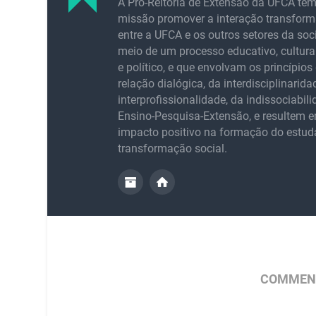
A Pró-Reitoria de Extensão da UFCA te
missão promover a interação transfor
entre a UFCA e os outros setores da soc
meio de um processo educativo, cultural,
e político, e que envolvam os princípios 
relação dialógica, da interdisciplinarida
interprofissionalidade, da indissociabil
Ensino-Pesquisa-Extensão, e resultem
impacto positivo na formação do estud
transformação social.
COMMENT