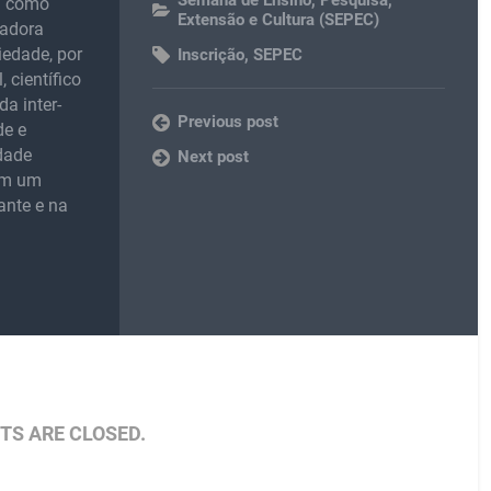
m como
Extensão e Cultura (SEPEC)
madora
iedade, por
Inscrição
,
SEPEC
 científico
da inter-
Previous post
de e
idade
Next post
 em um
ante e na
S ARE CLOSED.