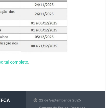
edital completo
.
 UFCA
22 de September de 2025
Semana de Ensino, Pesquisa,