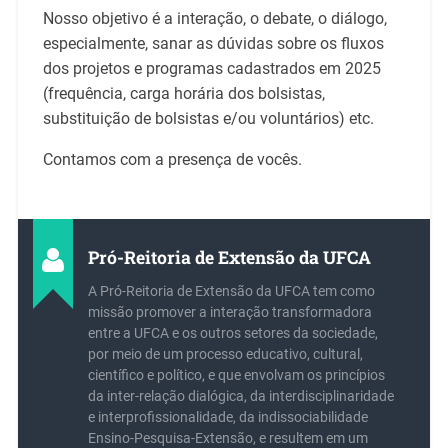
Nosso objetivo é a interação, o debate, o diálogo,
especialmente, sanar as dúvidas sobre os fluxos
dos projetos e programas cadastrados em 2025
(frequência, carga horária dos bolsistas,
substituição de bolsistas e/ou voluntários) etc.
Contamos com a presença de vocês.
Pró-Reitoria de Extensão da UFCA
A Pró-Reitoria de Extensão da UFCA tem como
missão promover a interação transformadora
entre a UFCA e os outros setores da sociedade,
por meio de um processo educativo, cultural,
científico e político, e que envolvam os princípios
da inter-relação dialógica, da interdisciplinaridade
e interprofissionalidade, da indissociabilidade
Ensino-Pesquisa-Extensão, e resultem em um