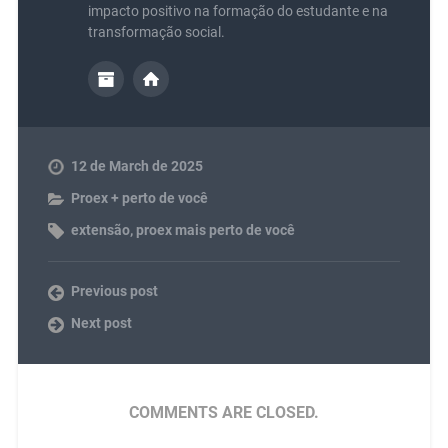
impacto positivo na formação do estudante e na
transformação social.
12 de March de 2025
Proex + perto de você
extensão
,
proex mais perto de você
Previous post
Next post
COMMENTS ARE CLOSED.