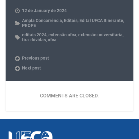
12 de January de 2024
Ampla Concorrência
,
Editais
,
Edital UFCA Itinerante
,
PROPE
editais 2024
,
extensão ufca
,
extensão universitária
,
tira-dúvidas
,
ufca
Previous post
Next post
COMMENTS ARE CLOSED.