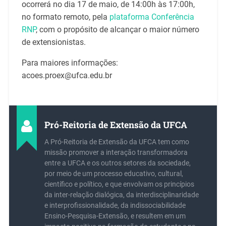
ocorrerá no dia 17 de maio, de 14:00h às 17:00h,
no formato remoto, pela
plataforma Conferência
RNP
, com o propósito de alcançar o maior número
de extensionistas.
Para maiores informações:
acoes.proex@ufca.edu.br
Pró-Reitoria de Extensão da UFCA
A Pró-Reitoria de Extensão da UFCA tem como
missão promover a interação transformadora
entre a UFCA e os outros setores da sociedade,
por meio de um processo educativo, cultural,
científico e político, e que envolvam os princípios
da inter-relação dialógica, da interdisciplinaridade
e interprofissionalidade, da indissociabilidade
Ensino-Pesquisa-Extensão, e resultem em um