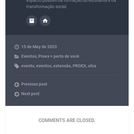
impacto positivo na formação do estudante e na
transformação social.
15 de May de 2023
Eventos
,
Proex + perto de você
evento
,
eventos
,
extensão
,
PROEX
,
ufca
Previous post
Next post
COMMENTS ARE CLOSED.