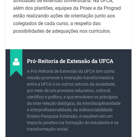
atividades de extensão universitária. Na UFCA,
além dos plantões, equipes da Proex e da Prograd
estão realizando ações de orientação junto aos
colegiados de cada curso, a respeito das
possibilidades de adequações nos currículos.
Pró-Reitoria de Extensão da UFCA
A Pró-Reitoria de Extensão da UFCA tem como
missão promover a interação transformadora
entre a UFCA e os outros setores da sociedade,
por meio de um processo educativo, cultural,
científico e político, e que envolvam os princípios
da inter-relação dialógica, da interdisciplinaridade
e interprofissionalidade, da indissociabilidade
Ensino-Pesquisa-Extensão, e resultem em um
impacto positivo na formação do estudante e na
transformação social.