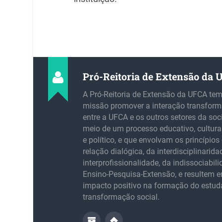
Pró-Reitoria de Extensão da
A Pró-Reitoria de Extensão da UFCA te
missão promover a interação transfor
entre a UFCA e os outros setores da soc
meio de um processo educativo, cultural,
e político, e que envolvam os princípios 
relação dialógica, da interdisciplinarida
interprofissionalidade, da indissociabil
Ensino-Pesquisa-Extensão, e resultem
impacto positivo na formação do estud
transformação social.