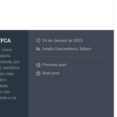
 UFCA
24 de January de 2022
Ampla Concorrência
,
Editais
m como
madora
iedade, por
Previous post
 científico
Next post
da inter-
de e
idade
 em um
ante e na