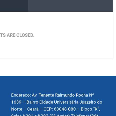
S ARE CLOSED.
Endereço: Av. Tenente Raimundo Rocha Nº
1639 – Bairro Cidade Universitária Juazeiro do
Norte – Ceará – CEP: 63048-080 – Bloco “K”,
Salas K201 e K202 (2º Andar) Telefone: (88)