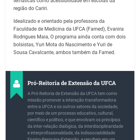
temáticas como acessibilidade em escolas da
região do Cariri.
Idealizado e orientado pela professora da
Faculdade de Medicina da UFCA (Famed), Evanira
Rodrigues Maia, O programa ainda conta com dois
bolsistas, Yuri Mota do Nascimento e Yuri de
Sousa Cavalcante, ambos também da Famed.
Pró-Reitoria de Extensão da UFCA
A Pró-Reitoria de Extensão da UFCA tem como
missão promover a interação transformadora
entre a UFCA e os outros setores da sociedade,
por meio de um processo educativo, cultural,
científico e político, e que envolvam os princípios
da inter-relação dialógica, da interdisciplinaridade
e interprofissionalidade, da indissociabilidade
Ensino-Pesquisa-Extensão, e resultem em um