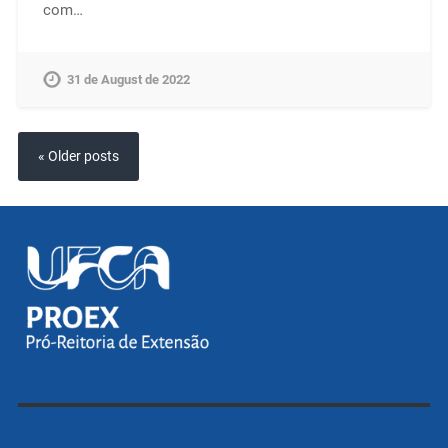
com…
31 de August de 2022
« Older posts