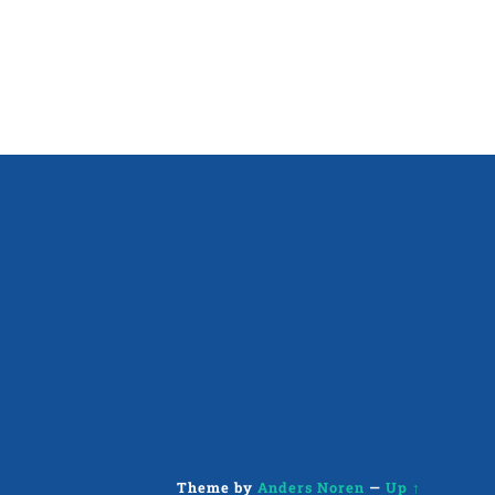
Theme by
Anders Noren
—
Up ↑